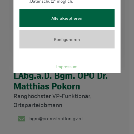
„Datenschutz“ möglich.
Alle akzeptieren
Konfigurieren
Impressum
LAbg.a.D. Bgm. OPO Dr.
Matthias Pokorn
Ranghöchster VP-Funktionär,
Ortsparteiobmann
bgm@premstaetten.gv.at